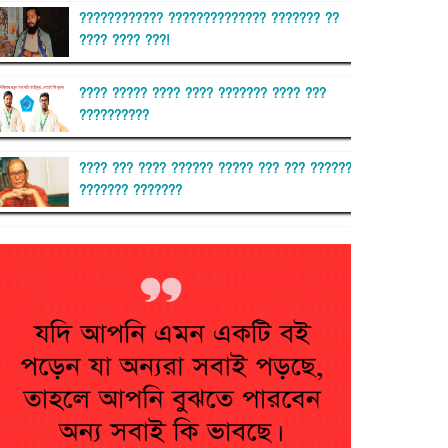
???????????? ?????????????? ??????? ??
???? ???? ???!
???? ????? ???? ???? ??????? ???? ???
??????????
???? ??? ???? ?????? ????? ??? ??? ??????
??????? ???????
??????? ?????????
?????????? ?? ?????
??????? ?????????????? ??????
???????????? ?????????? ???????
?????????????