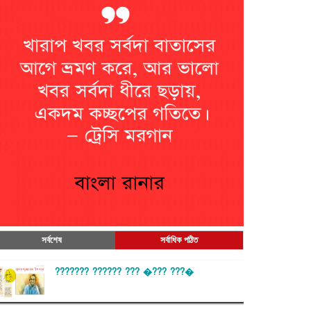
সর্বশেষ
সর্বাধিক পঠিত
??????? ?????? ??? �??? ???�