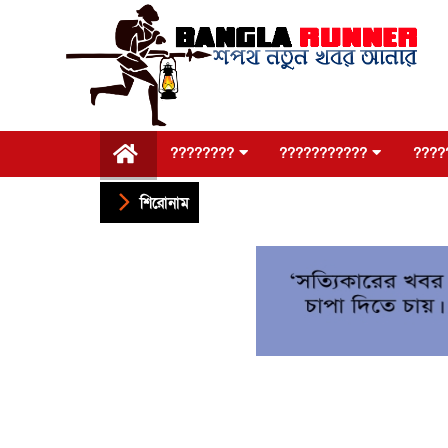
????????
???????????
????
শিরোনাম