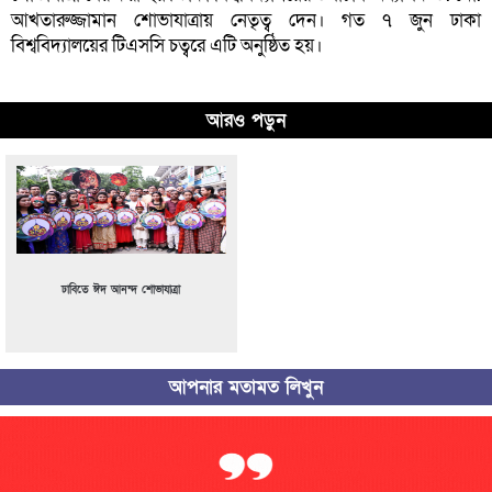
আখতারুজ্জামান শোভাযাত্রায় নেতৃত্ব দেন। গত ৭ জুন ঢাকা
বিশ্ববিদ্যালয়ের টিএসসি চত্বরে এটি অনুষ্ঠিত হয়।
আরও পড়ুন
ঢাবিতে ঈদ আনন্দ শোভাযাত্রা
আপনার মতামত লিখুন