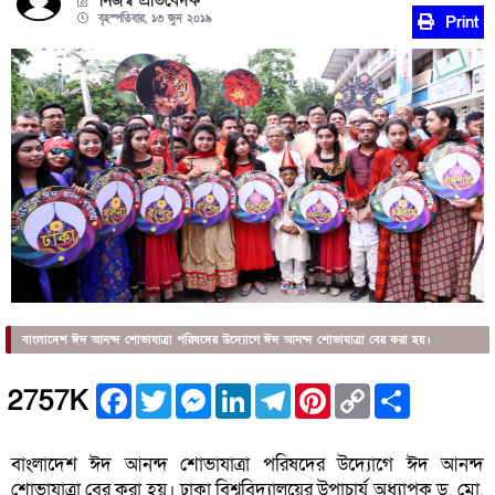
নিজস্ব প্রতিবেদক
বৃহস্পতিবার, ১৩ জুন ২০১৯
Print
বাংলাদেশ ঈদ আনন্দ শোভাযাত্রা পরিষদের উদ্যোগে ঈদ আনন্দ শোভাযাত্রা বের করা হয়।
Facebook
Twitter
Messenger
LinkedIn
Telegram
Pinterest
Copy
Share
2757K
Link
বাংলাদেশ ঈদ আনন্দ শোভাযাত্রা পরিষদের উদ্যোগে ঈদ আনন্দ
শোভাযাত্রা বের করা হয়। ঢাকা বিশ্ববিদ্যালয়ের উপাচার্য অধ্যাপক ড. মো.