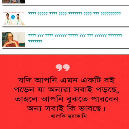
???? ????? ???? ???? ??????? ???? ??? ??????????
???? ??? ???? ?????? ????? ??? ??? ?????? ???????
???????
??????? ?????????
?????????? ?? ?????
??????? ?????????????? ?????? ????????????
?????????? ??????? ?????????????
?????? ???????? ???? ??????