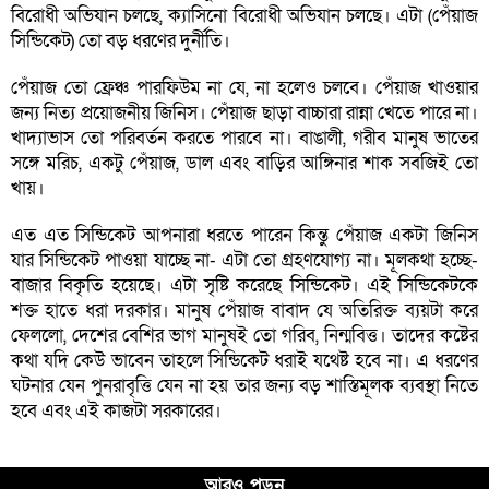
বিরোধী অভিযান চলছে, ক্যাসিনো বিরোধী অভিযান চলছে। এটা (পেঁয়াজ
সিন্ডিকেট) তো বড় ধরণের দুর্নীতি।
পেঁয়াজ তো ফ্রেঞ্চ পারফিউম না যে, না হলেও চলবে। পেঁয়াজ খাওয়ার
জন্য নিত্য প্রয়োজনীয় জিনিস। পেঁয়াজ ছাড়া বাচ্চারা রান্না খেতে পারে না।
খাদ্যাভাস তো পরিবর্তন করতে পারবে না। বাঙালী, গরীব মানুষ ভাতের
সঙ্গে মরিচ, একটু পেঁয়াজ, ডাল এবং বাড়ির আঙ্গিনার শাক সবজিই তো
খায়।
এত এত সিন্ডিকেট আপনারা ধরতে পারেন কিন্তু পেঁয়াজ একটা জিনিস
যার সিন্ডিকেট পাওয়া যাচ্ছে না- এটা তো গ্রহণযোগ্য না। মূলকথা হচ্ছে-
বাজার বিকৃতি হয়েছে। এটা সৃষ্টি করেছে সিন্ডিকেট। এই সিন্ডিকেটকে
শক্ত হাতে ধরা দরকার। মানুষ পেঁয়াজ বাবাদ যে অতিরিক্ত ব্যয়টা করে
ফেললো, দেশের বেশির ভাগ মানুষই তো গরিব, নিন্মবিত্ত। তাদের কষ্টের
কথা যদি কেউ ভাবেন তাহলে সিন্ডিকেট ধরাই যথেষ্ট হবে না। এ ধরণের
ঘটনার যেন পুনরাবৃত্তি যেন না হয় তার জন্য বড় শাস্তিমূলক ব্যবস্থা নিতে
হবে এবং এই কাজটা সরকারের।
আরও পড়ুন