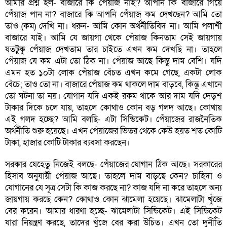
আমার প্রশ্ন হল- বাজারে কি পেঁয়াজ নাই? আপনি কি বাজারে গিয়ে
পেঁয়াজ পান না? বাজারে কি আপনি পেঁয়াজ কম দেখছেন? আমি তো
তাও (কম) দেখি না। ধরুন- আমি কোন অর্থনীতিবিদ না। আমি পলাশী
বাজারে যাই। আমি যে জায়গা থেকে পেঁয়াজ কিনতাম সেই জায়গায়
যতটুকু পেঁয়াজ দেখতাম তার চাইতে এখন কম দেখছি না। তাহলে
পেঁয়াজ যে কম এটা তো ঠিক না। পেঁয়াজ আছে কিন্তু দাম বেশি। যদি
এমন হত ১০টা লোক পেঁয়াজ বেঁচত এখন কমে গেছে, একটা লোক
বেঁচে; তাও তো না। বাজারে পেঁয়াজ কম থাকলে দাম বাড়বে, কিন্তু এখানে
তো ঘটনা তা নয়। যোগান যদি একই রকম থাকে আর দাম যদি দেড়শ
টাকার দিকে চলে যায়, তাহলে কোথাও কোন বড় গলদ আছে। কোথায়
এই গলদ হচ্ছে? আমি বলছি- এটা সিন্ডিকেট। পেঁয়াজের রাজনৈতিক
অর্থনীতি শুরু হয়েছে। এখন পেঁয়াজের ভিতর থেকে কেউ হয়ত শত কোটি
টাকা, হাজার কোটি টাকার ব্যবসা করছেন।
সরকার যেহেতু নিজেই বলছে- পেঁয়াজের যোগান ঠিক আছে। সরকারের
হিসাব অনুযায়ী পেঁয়াজ আছে। তাহলে দাম বাড়ছে কেন? চাহিদা ও
যোগানের যে সূত্র সেটা কি কাজ করছে না? কাজ যদি না করে তাহলে অন্য
জায়গায় করছে কেন? কোথাও কোন ঝামেলা হয়েছে। ঝামেলাটা খুঁজে
বের করেন। আমার ধারণা হচ্ছে- ঝামেলাটা সিন্ডিকেট। এই সিন্ডিকেট
যারা নিয়ন্ত্রণ করছে, তাদের খুঁজে বের করা উচিত। এখন তো দুর্নীতি