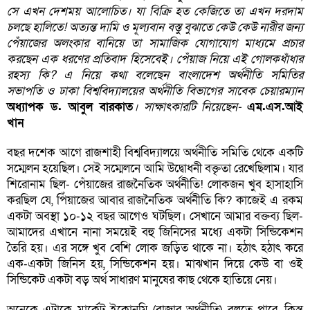
সে এখন দেশময় আলোচিত। যা বিক্রি হত কেজিতে তা এখন দরদাম
চলছে হালিতে! অত্যন্ত দামি ও মূল্যবান বস্তু বুঝাতে কেউ কেউ নারীর জন্য
পেঁয়াজের অলংকার বানিয়ে তা সামাজিক যোগাযোগ মাধ্যমে প্রচার
করছেন এক ধরণের প্রতিবাদ হিসেবেই। পেঁয়াজ নিয়ে এই গোলকধাঁধার
রহস্য কি? এ নিয়ে কথা বলেছেন বাংলাদেশ অর্থনীতি সমিতির
সভাপতি ও ঢাকা বিশ্ববিদ্যালয়ের অর্থনীতি বিভাগের সাবেক চেয়ারম্যান
অধ্যাপক ড. আবুল বারকাত
। সাক্ষাৎকারটি নিয়েছেন-
এম.এস.আই
খান
বছর দশেক আগে রাজশাহী বিশ্ববিদ্যালয়ে অর্থনীতি সমিতি থেকে একটি
সম্মেলন হয়েছিল। সেই সম্মেলনে আমি উদ্বোধনী বক্তৃতা রেখেছিলাম। যার
শিরোনাম ছিল- পেঁয়াজের রাজনৈতিক অর্থনীতি! লোকজন খুব হাসাহাসি
করছিল যে, পিঁয়াজের আবার রাজনৈতিক অর্থনীতি কি? কাজেই এ রকম
একটা অবস্থা ১০-১২ বছর আগেও ঘটছিল। সেখানে আমার বক্তব্য ছিল-
আমাদের এখানে নানা সময়েই বহু জিনিসের মধ্যে একটা সিন্ডিকেশন
তৈরি হয়। এর সঙ্গে খুব বেশি লোক জড়িত থাকে না। হঠাৎ হঠাৎ করে
এক-একটা জিনিস হয়, সিন্ডিকেশন হয়। মাঝখান দিয়ে কেউ বা ওই
সিন্ডিকেট একটা বড় অর্থ সাধারণ মানুষের কাছ থেকে হাতিয়ে নেয়।
অনেকে এটাকে মার্কেট ইকোনমি (বাজার অর্থনীতি) বলতে পারে, কিন্তু